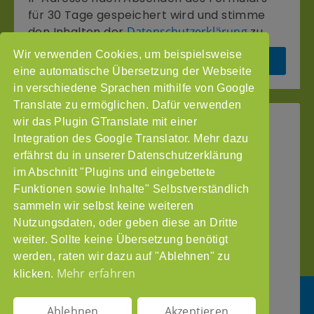
für 30 Tage gespeichert wird und stimme
den Inhalten der
Datenschutzerklärung
zu.
Wir verwenden Cookies, um beispielsweise
Senden
eine automatische Übersetzung der Webseite
in verschiedene Sprachen mithilfe von Google
Translate zu ermöglichen. Dafür verwenden
wir das Plugin GTranslate mit einer
StoP
Integration des Google Translator. Mehr dazu
Gefördert
–
durch
Intranet
erfährst du in unserer Datenschutzerklärung
Stadtteile
im Abschnitt "Plugins und eingebettete
Impressum
ohne
Funktionen sowie Inhalte" Selbstverständlich
Datenschutzerklärung
Partnergewalt
sammeln wir selbst keine weiteren
e.V.
Nutzungsdaten, oder geben diese an Dritte
Pinnasberg
weiter. Sollte keine Übersetzung benötigt
27
werden, raten wir dazu auf "Ablehnen" zu
20359
Mehr erfahren
klicken.
Hamburg
info@stop-
Ablehnen
Akzeptieren
partnergewalt.org