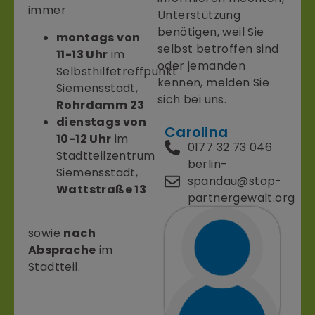
immer
Unterstützung
benötigen, weil Sie
montags von
selbst betroffen sind
11-13 Uhr
im
oder jemanden
Selbsthilfetreffpunkt
kennen, melden Sie
Siemensstadt,
sich bei uns.
Rohrdamm 23
dienstags von
Carolina
10-12 Uhr
im
0177 32 73 046
Stadtteilzentrum
berlin-
Siemensstadt,
spandau@stop-
Wattstraße 13
partnergewalt.org
sowie
nach
Absprache
im
Stadtteil.