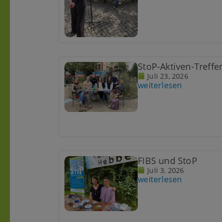
StoP-Aktiven-Treff
Juli 23, 2026
weiterlesen
FIBS und StoP
Juli 3, 2026
weiterlesen