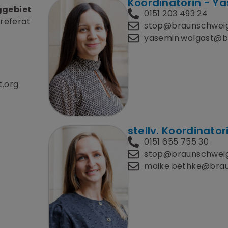
Koordinatorin - Y
ggebiet
0151 203 493 24
referat
stop@braunschwei
yasemin.wolgast@b
.org
stellv. Koordinato
0151 655 755 30
stop@braunschwei
maike.bethke@brau