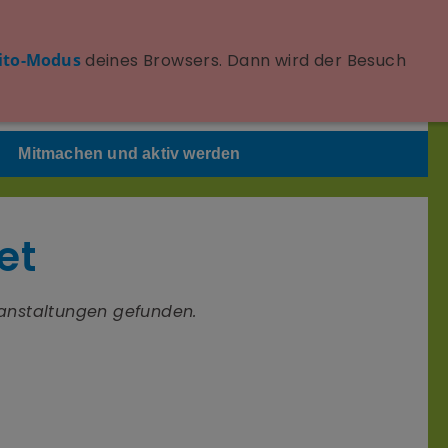
Seite schnell verlassen
ito-Modus
deines Browsers. Dann wird der Besuch
Achtung: Löscht nicht die Browserhistorie!
Mitmachen und aktiv werden
et
anstaltungen gefunden.