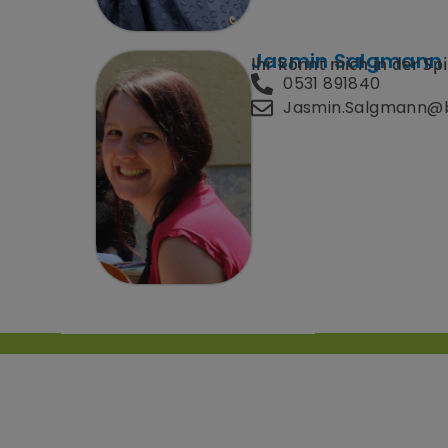
Jasmin Salgmann
Ihr könnt mich in der S
0531 891840
Jasmin.Salgmann@b