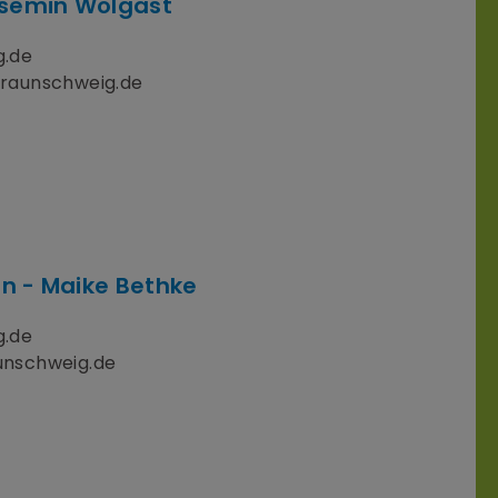
asemin Wolgast
g.de
raunschweig.de
rin - Maike Bethke
g.de
nschweig.de