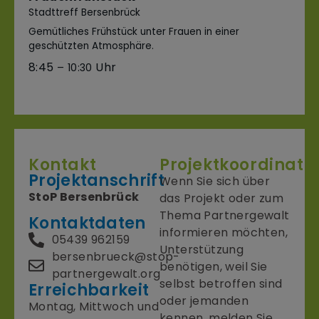
Stadttreff Bersenbrück
Gemütliches Frühstück unter Frauen in einer
geschützten Atmosphäre.
8:45
– 10:30
Kontakt
Projektkoordinato
Projektanschrift
Wenn Sie sich über
StoP Bersenbrück
das Projekt oder zum
Thema Partnergewalt
Kontaktdaten
informieren möchten,
05439 962159
Unterstützung
bersenbrueck@stop-
benötigen, weil Sie
partnergewalt.org
selbst betroffen sind
Erreichbarkeit
oder jemanden
Montag, Mittwoch und
kennen, melden Sie