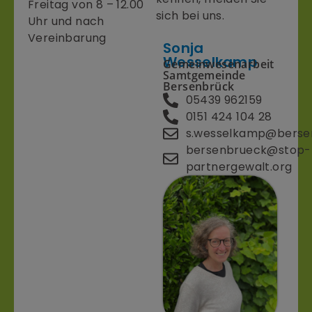
Freitag von 8 – 12.00
sich bei uns.
Uhr und nach
Vereinbarung
Sonja
Wesselkamp
Gemeinwesenarbeit
Samtgemeinde
Bersenbrück
05439 962159
0151 424 104 28
s.wesselkamp@berse
bersenbrueck@stop-
partnergewalt.org