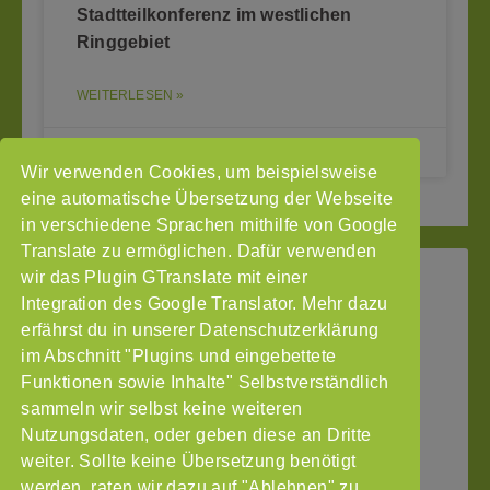
Stadtteilkonferenz im westlichen
Ringgebiet
WEITERLESEN »
05.09.2024
Wir verwenden Cookies, um beispielsweise
1
31
32
34
35
66
…
33
…
eine automatische Übersetzung der Webseite
in verschiedene Sprachen mithilfe von Google
Translate zu ermöglichen. Dafür verwenden
wir das Plugin GTranslate mit einer
StoP
Integration des Google Translator. Mehr dazu
Gefördert
–
durch
Intranet
erfährst du in unserer Datenschutzerklärung
Stadtteile
im Abschnitt "Plugins und eingebettete
Impressum
ohne
Funktionen sowie Inhalte" Selbstverständlich
Datenschutzerklärung
Partnergewalt
sammeln wir selbst keine weiteren
e.V.
Nutzungsdaten, oder geben diese an Dritte
Pinnasberg
weiter. Sollte keine Übersetzung benötigt
27
werden, raten wir dazu auf "Ablehnen" zu