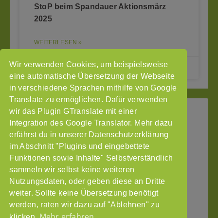
StoP beim Spandauer Aktionsmärz
2025
WEITERLESEN »
Wir verwenden Cookies, um beispielsweise
23.04.2025
eine automatische Übersetzung der Webseite
in verschiedene Sprachen mithilfe von Google
Translate zu ermöglichen. Dafür verwenden
wir das Plugin GTranslate mit einer
StoP
Integration des Google Translator. Mehr dazu
Gefördert
–
durch
Intranet
erfährst du in unserer Datenschutzerklärung
Stadtteile
im Abschnitt "Plugins und eingebettete
Impressum
ohne
Funktionen sowie Inhalte" Selbstverständlich
Datenschutzerklärung
Partnergewalt
sammeln wir selbst keine weiteren
e.V.
Nutzungsdaten, oder geben diese an Dritte
Pinnasberg
weiter. Sollte keine Übersetzung benötigt
27
werden, raten wir dazu auf "Ablehnen" zu
20359
Mehr erfahren
klicken.