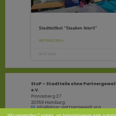
Stadtteilfest “Staaken feiert!”
WEITERLESEN »
09.07.2026
StoP – Stadtteile ohne Partnergewal
e.V.
Pinnasberg 27
20359 Hamburg
info@stop-partnergewalt.org
Wir verwenden Cookies, um beispielsweise eine automa