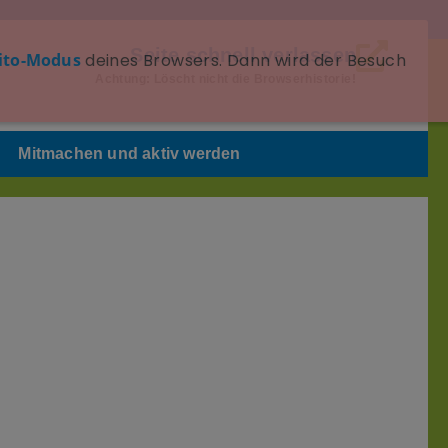
Seite schnell verlassen
ito-Modus
deines Browsers. Dann wird der Besuch
Achtung: Löscht nicht die Browserhistorie!
Mitmachen und aktiv werden