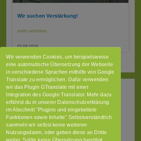
Wir suchen Verstärkung!
mehr erfahren
03.08.2026
Wir verwenden Cookies, um beispielsweise
2
3
Seite vor »
« Seite zurück
1
eine automatische Übersetzung der Webseite
in verschiedene Sprachen mithilfe von Google
Translate zu ermöglichen. Dafür verwenden
wir das Plugin GTranslate mit einer
StoP
Integration des Google Translator. Mehr dazu
Gefördert
–
durch
Intranet
erfährst du in unserer Datenschutzerklärung
Stadtteile
im Abschnitt "Plugins und eingebettete
Impressum
ohne
Funktionen sowie Inhalte" Selbstverständlich
Datenschutzerklärung
Partnergewalt
sammeln wir selbst keine weiteren
e.V.
Nutzungsdaten, oder geben diese an Dritte
Pinnasberg
weiter. Sollte keine Übersetzung benötigt