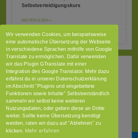
Selbstverteidigungskurs
WEITERLESEN »
Wir verwenden Cookies, um beispielsweise
02.10.2024
eine automatische Übersetzung der Webseite
in verschiedene Sprachen mithilfe von Google
Translate zu ermöglichen. Dafür verwenden
wir das Plugin GTranslate mit einer
StoP
Integration des Google Translator. Mehr dazu
Gefördert
–
durch
Intranet
erfährst du in unserer Datenschutzerklärung
Stadtteile
im Abschnitt "Plugins und eingebettete
Impressum
ohne
Funktionen sowie Inhalte" Selbstverständlich
Datenschutzerklärung
Partnergewalt
sammeln wir selbst keine weiteren
e.V.
Nutzungsdaten, oder geben diese an Dritte
Pinnasberg
weiter. Sollte keine Übersetzung benötigt
27
werden, raten wir dazu auf "Ablehnen" zu
20359
Mehr erfahren
klicken.
Hamburg