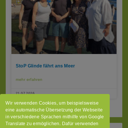
StoP Glinde fährt ans Meer
mehr erfahren
21.07.2026
Wir verwenden Cookies, um beispielsweise
« Seite zurück
1
2
3
Seite vor »
eine automatische Übersetzung der Webseite
in verschiedene Sprachen mithilfe von Google
Translate zu ermöglichen. Dafür verwenden