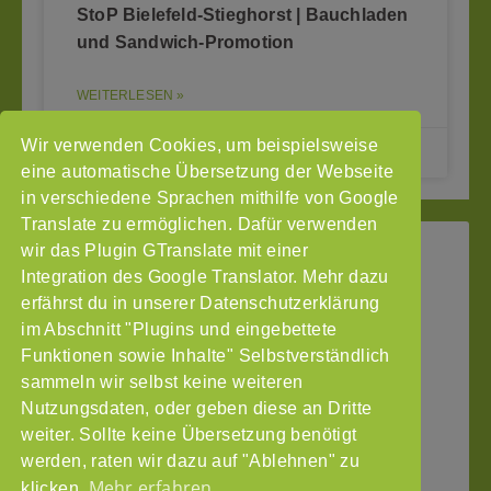
StoP Bielefeld-Stieghorst | Bauchladen
und Sandwich-Promotion
WEITERLESEN »
Wir verwenden Cookies, um beispielsweise
23.06.2026
eine automatische Übersetzung der Webseite
in verschiedene Sprachen mithilfe von Google
Translate zu ermöglichen. Dafür verwenden
wir das Plugin GTranslate mit einer
StoP
Integration des Google Translator. Mehr dazu
Gefördert
–
durch
Intranet
erfährst du in unserer Datenschutzerklärung
Stadtteile
im Abschnitt "Plugins und eingebettete
Impressum
ohne
Funktionen sowie Inhalte" Selbstverständlich
Datenschutzerklärung
Partnergewalt
sammeln wir selbst keine weiteren
e.V.
Nutzungsdaten, oder geben diese an Dritte
Pinnasberg
weiter. Sollte keine Übersetzung benötigt
27
werden, raten wir dazu auf "Ablehnen" zu
20359
Mehr erfahren
klicken.