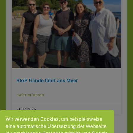
StoP Glinde fährt ans Meer
mehr erfahren
21.07.2026
Wir verwenden Cookies, um beispielsweise
« Seite zurück
1
2
3
Seite vor »
eine automatische Übersetzung der Webseite