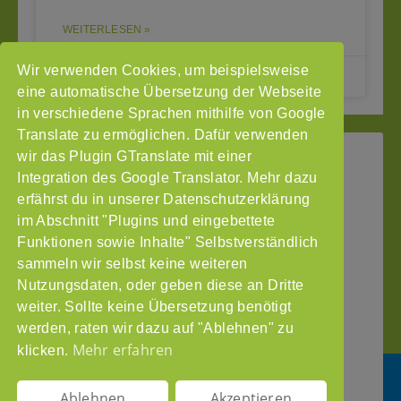
WEITERLESEN »
Wir verwenden Cookies, um beispielsweise
12.09.2024
eine automatische Übersetzung der Webseite
in verschiedene Sprachen mithilfe von Google
Translate zu ermöglichen. Dafür verwenden
wir das Plugin GTranslate mit einer
StoP
Integration des Google Translator. Mehr dazu
Gefördert
–
durch
Intranet
erfährst du in unserer Datenschutzerklärung
Stadtteile
im Abschnitt "Plugins und eingebettete
Impressum
ohne
Funktionen sowie Inhalte" Selbstverständlich
Datenschutzerklärung
Partnergewalt
sammeln wir selbst keine weiteren
e.V.
Nutzungsdaten, oder geben diese an Dritte
Pinnasberg
weiter. Sollte keine Übersetzung benötigt
27
werden, raten wir dazu auf "Ablehnen" zu
20359
Mehr erfahren
klicken.
Hamburg
info@stop-
Ablehnen
Akzeptieren