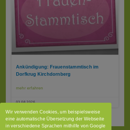
Ankündigung: Frauenstammtisch im
Dorfkrug Kirchdornberg
mehr erfahren
03.08.2026
Wir verwenden Cookies, um beispielsweise
2
3
Seite vor »
« Seite zurück
1
eine automatische Übersetzung der Webseite
in verschiedene Sprachen mithilfe von Google