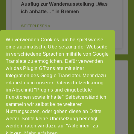
Ausflug zur Wanderausstellung „Was
ich anhatte…“ in Bremen
WEITERLESEN »
Wir verwenden Cookies, um beispielsweise
03.09.2024
eine automatische Übersetzung der Webseite
in verschiedene Sprachen mithilfe von Google
Translate zu ermöglichen. Dafür verwenden
wir das Plugin GTranslate mit einer
StoP
Integration des Google Translator. Mehr dazu
Gefördert
–
durch
Intranet
erfährst du in unserer Datenschutzerklärung
Stadtteile
im Abschnitt "Plugins und eingebettete
Impressum
ohne
Funktionen sowie Inhalte" Selbstverständlich
Datenschutzerklärung
Partnergewalt
sammeln wir selbst keine weiteren
e.V.
Nutzungsdaten, oder geben diese an Dritte
Pinnasberg
weiter. Sollte keine Übersetzung benötigt
27
werden, raten wir dazu auf "Ablehnen" zu
20359
Mehr erfahren
klicken.