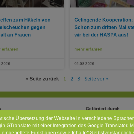
Treffen zum Häkeln von
Gelingende Kooperation:
elscheuchen gegen
Schon zum dritten Mal ste
alt an Frauen
wir bei der HASPA aus!
 erfahren
mehr erfahren
8.2026
05.08.2026
2
3
Seite vor »
« Seite zurück
1
Gefördert durch
t
tische Übersetzung der Webseite in verschiedene Sprachen
Intr
n GTranslate mit einer Integration des Google Translator. M
Imp
 eingebettete Funktionen sowie Inhalte" Selbstverständlich