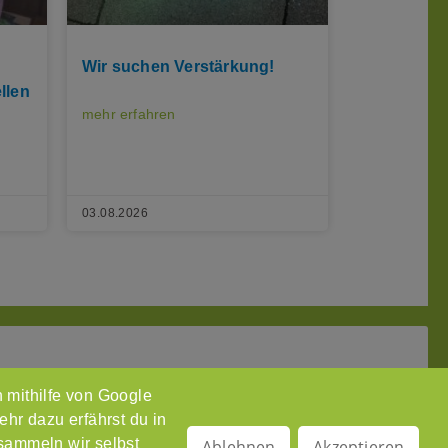
Wir suchen Verstärkung!
llen
mehr erfahren
03.08.2026
 mithilfe von Google
anet
ehr dazu erfährst du in
ressum
 sammeln wir selbst
Ablehnen
Akzeptieren