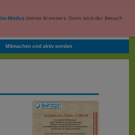
Seite schnell verlassen
ito-Modus
deines Browsers. Dann wird der Besuch
Achtung: Löscht nicht die Browserhistorie!
Mitmachen und aktiv werden