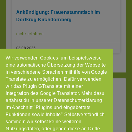
Ankündigung: Frauenstammtisch im
Dorfkrug Kirchdornberg
mehr erfahren
03.08.2026
Wir verwenden Cookies, um beispielsweise
2
3
Seite vor »
« Seite zurück
1
eine automatische Übersetzung der Webseite
in verschiedene Sprachen mithilfe von Google
Translate zu ermöglichen. Dafür verwenden
wir das Plugin GTranslate mit einer
StoP
Integration des Google Translator. Mehr dazu
Gefördert
–
durch
Intranet
erfährst du in unserer Datenschutzerklärung
Stadtteile
im Abschnitt "Plugins und eingebettete
Impressum
ohne
Funktionen sowie Inhalte" Selbstverständlich
Datenschutzerklärung
Partnergewalt
sammeln wir selbst keine weiteren
e.V.
Nutzungsdaten, oder geben diese an Dritte