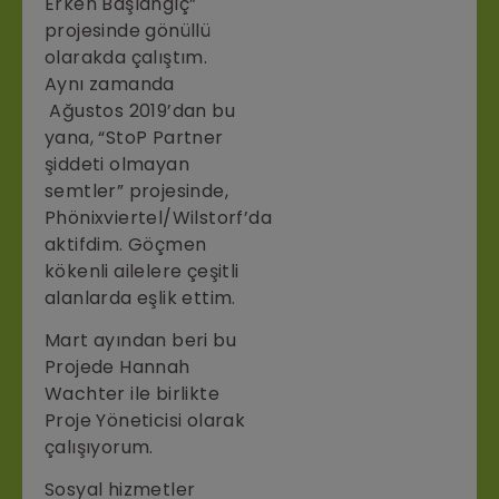
Erken Başlangıç”
projesinde gönüllü
olarakda çalıştım.
Aynı zamanda
Ağustos 2019’dan bu
yana, “StoP Partner
şiddeti olmayan
semtler” projesinde,
Phönixviertel/Wilstorf’da
aktifdim. Göçmen
kökenli ailelere çeşitli
alanlarda eşlik ettim.
Mart ayından beri bu
Projede Hannah
Wachter ile birlikte
Proje Yöneticisi olarak
çalışıyorum.
Sosyal hizmetler