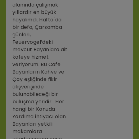
alanında çalişmak
yıllardır en büyük
hayalimdi. Hafta´da
bir defa, Çarsamba
günleri,
Feuervogel’deki
mevcut Bayanlara ait
kafeye hizmet
veriyorum. Bu Cafe
Bayanların Kahve ve
Çay eşliğinde fikir
alışverişinde
bulunabileceği bir
buluşma yeridir. Her
hangi bir Konuda
Yardıma ihtiyacı olan
Bayanları yetkili
makamlara
gönderiyorum veya