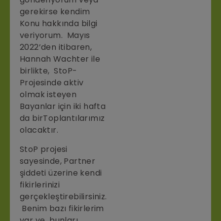
gerekirse kendim
Konu hakkında bilgi
veriyorum. Mayıs
2022’den itibaren,
Hannah Wachter ile
birlikte, StoP-
Projesinde aktiv
olmak isteyen
Bayanlar için iki hafta
da birToplantılarımız
olacaktır.
StoP projesi
sayesinde, Partner
şiddeti üzerine kendi
fikirlerinizi
gerçekleştirebilirsiniz.
Benim bazı fikirlerim
var ve bunları