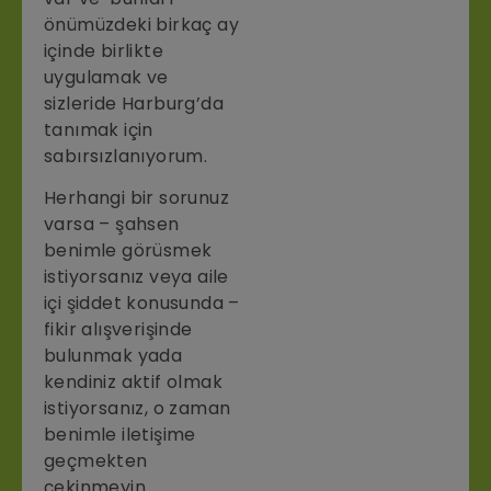
önümüzdeki birkaç ay
içinde birlikte
uygulamak ve
sizleride Harburg’da
tanımak için
sabırsızlanıyorum.
Herhangi bir sorunuz
varsa – şahsen
benimle görüsmek
istiyorsanız veya aile
içi şiddet konusunda –
fikir alışverişinde
bulunmak yada
kendiniz aktif olmak
istiyorsanız, o zaman
benimle iletişime
geçmekten
çekinmeyin.