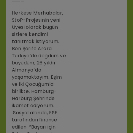
———
Herkese Merhabalar,
StoP-Projesinin yeni
Üyesi olarak bugün
sizlere kendimi
tanıtmak istiyorum.
Ben Şerife Arora.
Türkiye’de doğdum ve
büyüdüm, 26 yıldır
Almanya´da
yaşamaktayım. Eşim
ve iki Çocuğumla
birlikte, Hamburg-
Harburg Şehrinde
ikamet ediyorum.
Sosyal alanda, ESF
tarafından finanse
edilen “Başarı için