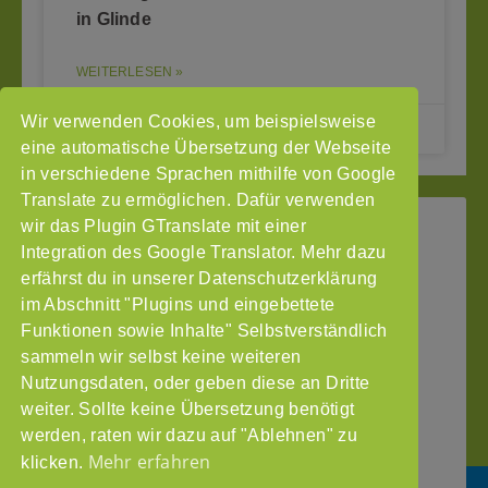
in Glinde
WEITERLESEN »
Wir verwenden Cookies, um beispielsweise
14.03.2025
eine automatische Übersetzung der Webseite
in verschiedene Sprachen mithilfe von Google
Translate zu ermöglichen. Dafür verwenden
wir das Plugin GTranslate mit einer
StoP
Integration des Google Translator. Mehr dazu
Gefördert
–
durch
Intranet
erfährst du in unserer Datenschutzerklärung
Stadtteile
im Abschnitt "Plugins und eingebettete
Impressum
ohne
Funktionen sowie Inhalte" Selbstverständlich
Datenschutzerklärung
Partnergewalt
sammeln wir selbst keine weiteren
e.V.
Nutzungsdaten, oder geben diese an Dritte
Pinnasberg
weiter. Sollte keine Übersetzung benötigt
27
werden, raten wir dazu auf "Ablehnen" zu
20359
Mehr erfahren
klicken.
Hamburg