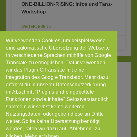
ONE-BILLION-RISING: Infos und Tanz-
Workshop
WEITERLESEN »
Wir verwenden Cookies, um beispielsweise
26.01.2024
eine automatische Übersetzung der Webseite
in verschiedene Sprachen mithilfe von Google
Translate zu ermöglichen. Dafür verwenden
wir das Plugin GTranslate mit einer
StoP
Integration des Google Translator. Mehr dazu
Gefördert
–
durch
Intranet
erfährst du in unserer Datenschutzerklärung
Stadtteile
im Abschnitt "Plugins und eingebettete
Impressum
ohne
Funktionen sowie Inhalte" Selbstverständlich
Datenschutzerklärung
Partnergewalt
sammeln wir selbst keine weiteren
e.V.
Nutzungsdaten, oder geben diese an Dritte
Pinnasberg
weiter. Sollte keine Übersetzung benötigt
27
werden, raten wir dazu auf "Ablehnen" zu
20359
Mehr erfahren
klicken.