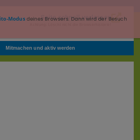
Seite schnell verlassen
ito-Modus
deines Browsers. Dann wird der Besuch
Achtung: Löscht nicht die Browserhistorie!
Mitmachen und aktiv werden