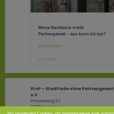
Meine Nachbarin erlebt
Partnergewalt – was kann ich tun?
WEITERLESEN »
15.07.2025
StoP – Stadtteile ohne Partnergewal
e.V.
Pinnasberg 27
20359 Hamburg
info@stop-partnergewalt.org
Wir verwenden Cookies, um beispielsweise eine automa