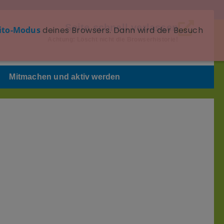
Seite schnell verlassen
ito-Modus
deines Browsers. Dann wird der Besuch
Achtung: Löscht nicht die Browserhistorie!
Mitmachen und aktiv werden