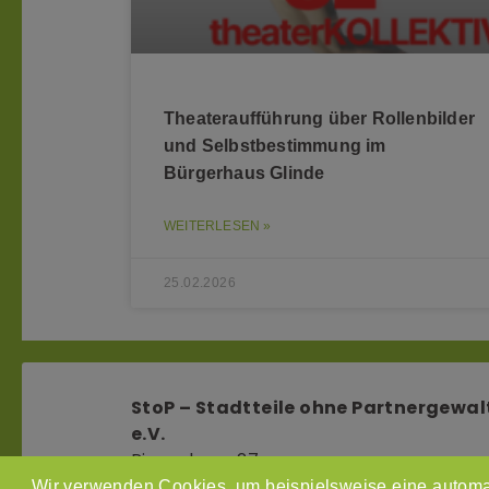
Theateraufführung über Rollenbilder
und Selbstbestimmung im
Bürgerhaus Glinde
WEITERLESEN »
25.02.2026
StoP – Stadtteile ohne Partnergewal
e.V.
Pinnasberg 27
20359 Hamburg
Wir verwenden Cookies, um beispielsweise eine automa