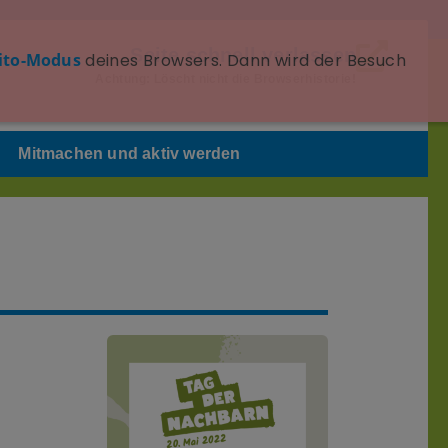
Seite schnell verlassen
ito-Modus
deines Browsers. Dann wird der Besuch
Achtung: Löscht nicht die Browserhistorie!
Mitmachen und aktiv werden