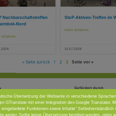
P Nachbarschaftstreffen
StoP-Aktiven-Treffen im
Barmbek-Nord
mehr erfahren
 erfahren
7.2026
23.07.2026
« Seite zurück
1
2
3
Seite vor »
Gefördert durch
t
tische Übersetzung der Webseite in verschiedene Sprachen
Intr
n GTranslate mit einer Integration des Google Translator. M
Imp
 eingebettete Funktionen sowie Inhalte" Selbstverständlich
e weiter. Sollte keine Übersetzung benötigt werden, raten 
Dat