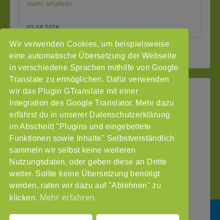
mehr erfahren
03.08.2026
Wir verwenden Cookies, um beispielsweise
2
3
Seite vor »
« Seite zurück
1
eine automatische Übersetzung der Webseite
in verschiedene Sprachen mithilfe von Google
Translate zu ermöglichen. Dafür verwenden
wir das Plugin GTranslate mit einer
StoP
Integration des Google Translator. Mehr dazu
Gefördert
–
durch
Intranet
erfährst du in unserer Datenschutzerklärung
Stadtteile
im Abschnitt "Plugins und eingebettete
Impressum
ohne
Funktionen sowie Inhalte" Selbstverständlich
Datenschutzerklärung
Partnergewalt
sammeln wir selbst keine weiteren
e.V.
Nutzungsdaten, oder geben diese an Dritte
Pinnasberg
weiter. Sollte keine Übersetzung benötigt
27
werden, raten wir dazu auf "Ablehnen" zu
20359
Mehr erfahren
klicken.
Hamburg
info@stop-