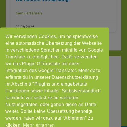
mehr erfahren
03.08.2026
Wir verwenden Cookies, um beispielsweise
2
3
Seite vor »
« Seite zurück
1
eine automatische Übersetzung der Webseite
in verschiedene Sprachen mithilfe von Google
Translate zu ermöglichen. Dafür verwenden
wir das Plugin GTranslate mit einer
StoP
Integration des Google Translator. Mehr dazu
Gefördert
–
durch
Intranet
erfährst du in unserer Datenschutzerklärung
Stadtteile
im Abschnitt "Plugins und eingebettete
Impressum
ohne
Funktionen sowie Inhalte" Selbstverständlich
Datenschutzerklärung
Partnergewalt
sammeln wir selbst keine weiteren
e.V.
Nutzungsdaten, oder geben diese an Dritte
Pinnasberg
weiter. Sollte keine Übersetzung benötigt
27
werden, raten wir dazu auf "Ablehnen" zu
20359
Mehr erfahren
klicken.