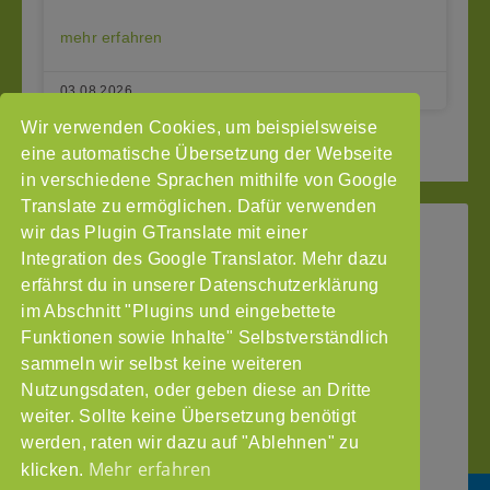
mehr erfahren
03.08.2026
Wir verwenden Cookies, um beispielsweise
2
3
Seite vor »
« Seite zurück
1
eine automatische Übersetzung der Webseite
in verschiedene Sprachen mithilfe von Google
Translate zu ermöglichen. Dafür verwenden
wir das Plugin GTranslate mit einer
StoP
Integration des Google Translator. Mehr dazu
Gefördert
–
durch
Intranet
erfährst du in unserer Datenschutzerklärung
Stadtteile
im Abschnitt "Plugins und eingebettete
Impressum
ohne
Funktionen sowie Inhalte" Selbstverständlich
Datenschutzerklärung
Partnergewalt
sammeln wir selbst keine weiteren
e.V.
Nutzungsdaten, oder geben diese an Dritte
Pinnasberg
weiter. Sollte keine Übersetzung benötigt
27
werden, raten wir dazu auf "Ablehnen" zu
20359
Mehr erfahren
klicken.
Hamburg