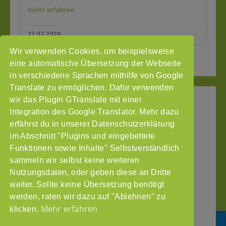
mehr erfahren
27.07.2026
Wir verwenden Cookies, um beispielsweise
« Seite zurück
1
3
Seite vor »
2
eine automatische Übersetzung der Webseite
in verschiedene Sprachen mithilfe von Google
Translate zu ermöglichen. Dafür verwenden
wir das Plugin GTranslate mit einer
StoP
Integration des Google Translator. Mehr dazu
Gefördert
–
durch
Intranet
erfährst du in unserer Datenschutzerklärung
Stadtteile
im Abschnitt "Plugins und eingebettete
Impressum
ohne
Funktionen sowie Inhalte" Selbstverständlich
Datenschutzerklärung
Partnergewalt
sammeln wir selbst keine weiteren
e.V.
Nutzungsdaten, oder geben diese an Dritte
Pinnasberg
weiter. Sollte keine Übersetzung benötigt
27
werden, raten wir dazu auf "Ablehnen" zu
20359
Mehr erfahren
klicken.
Hamburg
info@stop-