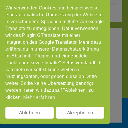
Wir verwenden Cookies, um beispielsweise
2
3
Seite vor »
« Seite zurück
1
eine automatische Übersetzung der Webseite
in verschiedene Sprachen mithilfe von Google
Translate zu ermöglichen. Dafür verwenden
wir das Plugin GTranslate mit einer
StoP
Integration des Google Translator. Mehr dazu
Gefördert
–
durch
Intranet
erfährst du in unserer Datenschutzerklärung
Stadtteile
im Abschnitt "Plugins und eingebettete
Impressum
ohne
Funktionen sowie Inhalte" Selbstverständlich
Datenschutzerklärung
Partnergewalt
sammeln wir selbst keine weiteren
e.V.
Nutzungsdaten, oder geben diese an Dritte
Pinnasberg
weiter. Sollte keine Übersetzung benötigt
27
werden, raten wir dazu auf "Ablehnen" zu
20359
Mehr erfahren
klicken.
Hamburg
info@stop-
Ablehnen
Akzeptieren
partnergewalt.org
DE