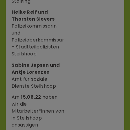
Stalking
Heike Reif und
Thorsten Sievers
Polizeikommissarin
und
Polizeioberkommissar
– Stadtteilpolizisten
Steilshoop
Sabine Jepsen und
Antje Lorenzen
Amt für soziale
Dienste Steilshoop
Am
15.06.22
haben
wir die
Mitarbeiter*innen von
in Steilshoop
ansässigen