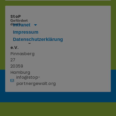
StoP
Gefördert
–
durch
Intranet
Stadtteile
Impressum
ohne
Datenschutzerklärung
Partnergewalt
e.V.
Pinnasberg
27
20359
Hamburg
info@stop-
partnergewalt.org