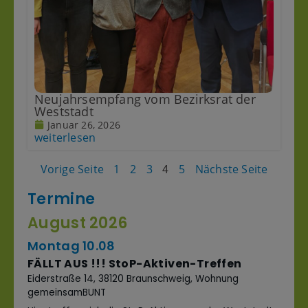
Neujahrsempfang vom Bezirksrat der
Weststadt
Januar 26, 2026
weiterlesen
Vorige Seite
1
2
3
5
Nächste Seite
4
Termine
August 2026
Montag
10.
08
FÄLLT AUS !!! StoP-Aktiven-Treffen
Eiderstraße 14, 38120 Braunschweig, Wohnung
gemeinsamBUNT