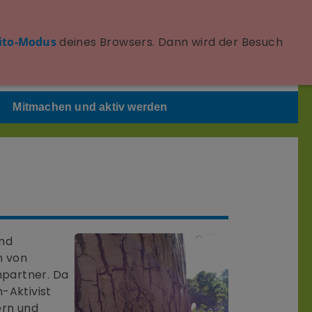
Seite schnell verlassen
ito-Modus
deines Browsers. Dann wird der Besuch
Achtung: Löscht nicht die Browserhistorie!
Mitmachen und aktiv werden
und
n von
npartner. Da
Aktivist
ern und