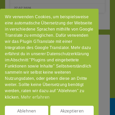
27.07.2026
Wir verwenden Cookies, um beispielsweise
« Seite zurück
1
3
Seite vor »
2
eine automatische Übersetzung der Webseite
in verschiedene Sprachen mithilfe von Google
Translate zu ermöglichen. Dafür verwenden
wir das Plugin GTranslate mit einer
StoP
Integration des Google Translator. Mehr dazu
Gefördert
–
durch
Intranet
erfährst du in unserer Datenschutzerklärung
Stadtteile
im Abschnitt "Plugins und eingebettete
Impressum
ohne
Funktionen sowie Inhalte" Selbstverständlich
Datenschutzerklärung
Partnergewalt
sammeln wir selbst keine weiteren
e.V.
Nutzungsdaten, oder geben diese an Dritte
Pinnasberg
weiter. Sollte keine Übersetzung benötigt
27
werden, raten wir dazu auf "Ablehnen" zu
20359
Mehr erfahren
klicken.
Hamburg
info@stop-
Ablehnen
Akzeptieren
partnergewalt.org
DE