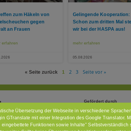
Treffen zum Häkeln von
Gelingende Kooperation:
elscheuchen gegen
Schon zum dritten Mal ste
alt an Frauen
wir bei der HASPA aus!
 erfahren
mehr erfahren
8.2026
05.08.2026
2
3
Seite vor »
« Seite zurück
1
Gefördert durch
t
tische Übersetzung der Webseite in verschiedene Sprachen
Intr
n GTranslate mit einer Integration des Google Translator. M
Imp
 eingebettete Funktionen sowie Inhalte" Selbstverständlich