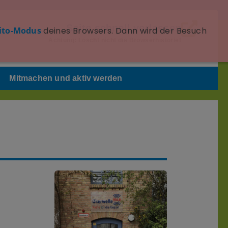
Seite schnell verlassen
ito-Modus
deines Browsers. Dann wird der Besuch
Achtung: Löscht nicht die Browserhistorie!
Mitmachen und aktiv werden