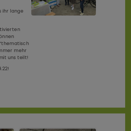
 ihr lange
tivierten
können
 “thematisch
 immer mehr
t uns teilt!
.22!