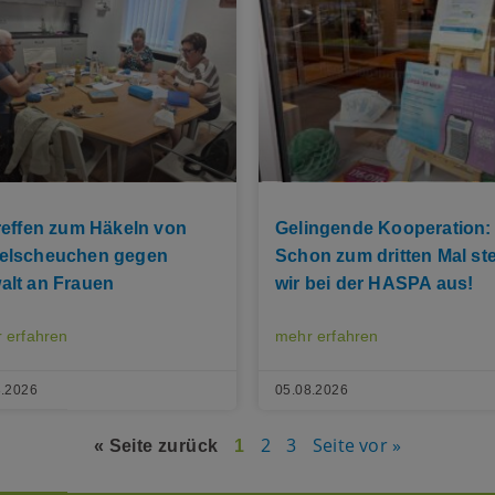
Treffen zum Häkeln von
Gelingende Kooperation:
elscheuchen gegen
Schon zum dritten Mal ste
alt an Frauen
wir bei der HASPA aus!
 erfahren
mehr erfahren
8.2026
05.08.2026
2
3
Seite vor »
« Seite zurück
1