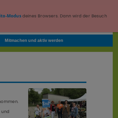
Seite schnell verlassen
ito-Modus
deines Browsers. Dann wird der Besuch
Achtung: Löscht nicht die Browserhistorie!
Mitmachen und aktiv werden
enommen.
n und