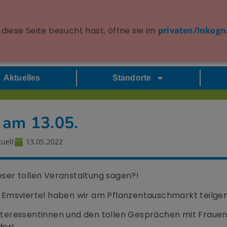
diese Seite besucht hast, öffne sie im
privaten/Inkogn
Aktuelles
Standorte
 am 13.05.
uell
13.05.2022
ieser tollen Veranstaltung sagen?!
 Emsviertel haben wir am Pflanzentauschmarkt teilg
 Interessentinnen und den tollen Gesprächen mit Fraue
der!