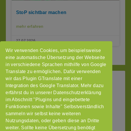
StoP sichtbar machen
mehr erfahren
27.07.2026
Wir verwenden Cookies, um beispielsweise
« Seite zurück
1
3
Seite vor »
2
eine automatische Übersetzung der Webseite
in verschiedene Sprachen mithilfe von Google
Translate zu ermöglichen. Dafür verwenden
wir das Plugin GTranslate mit einer
StoP
Integration des Google Translator. Mehr dazu
Gefördert
–
durch
Intranet
erfährst du in unserer Datenschutzerklärung
Stadtteile
im Abschnitt "Plugins und eingebettete
Impressum
ohne
Funktionen sowie Inhalte" Selbstverständlich
Datenschutzerklärung
Partnergewalt
sammeln wir selbst keine weiteren
e.V.
Nutzungsdaten, oder geben diese an Dritte
Pinnasberg
weiter. Sollte keine Übersetzung benötigt