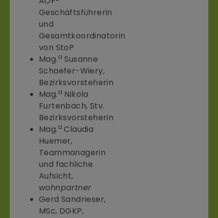
AÖF-
Geschäftsführerin
und
Gesamtkoordinatorin
von StoP
a
Mag.
Susanne
Schaefer-Wiery,
Bezirksvorsteherin
a
Mag.
Nikola
Furtenbach, Stv.
Bezirksvorsteherin
a
Mag.
Claudia
Huemer,
Teammanagerin
und fachliche
Aufsicht,
wohnpartner
Gerd Sandrieser,
MSc, DGKP,