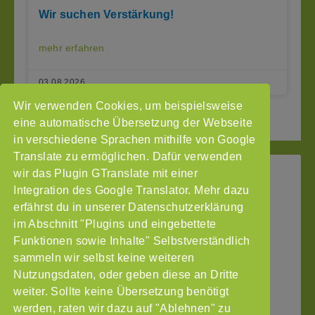
Wir suchen Verstärkung!
mehr erfahren
03.08.2026
Wir verwenden Cookies, um beispielsweise
2
3
Seite vor »
« Seite zurück
1
eine automatische Übersetzung der Webseite
in verschiedene Sprachen mithilfe von Google
Translate zu ermöglichen. Dafür verwenden
wir das Plugin GTranslate mit einer
StoP
Integration des Google Translator. Mehr dazu
Gefördert
–
durch
Intranet
erfährst du in unserer Datenschutzerklärung
Stadtteile
im Abschnitt "Plugins und eingebettete
Impressum
ohne
Funktionen sowie Inhalte" Selbstverständlich
Datenschutzerklärung
Partnergewalt
sammeln wir selbst keine weiteren
e.V.
Nutzungsdaten, oder geben diese an Dritte
Pinnasberg
weiter. Sollte keine Übersetzung benötigt
27
werden, raten wir dazu auf "Ablehnen" zu