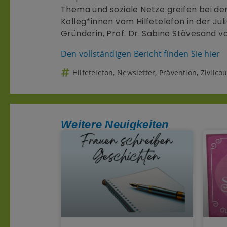
Thema und soziale Netze greifen bei de
Kolleg*innen vom Hilfetelefon in der Jul
Gründerin, Prof. Dr. Sabine Stövesand v
Den vollständigen Bericht finden Sie hier
Hilfetelefon
,
Newsletter
,
Prävention
,
Zivilco
Weitere Neuigkeiten