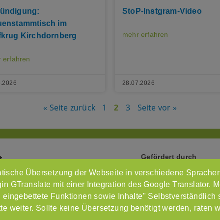
ündigung:
StoP-Instgram-Video
uenstammtisch im
mehr erfahren
fkrug Kirchdornberg
 erfahren
8.2026
28.07.2026
« Seite zurück
1
3
Seite vor »
2
Gefördert durch
t
tische Übersetzung der Webseite in verschiedene Sprachen
Intr
n GTranslate mit einer Integration des Google Translator. M
Imp
 eingebettete Funktionen sowie Inhalte" Selbstverständlich
e weiter. Sollte keine Übersetzung benötigt werden, raten 
Dat