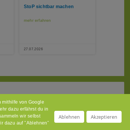
StoP sichtbar machen
mehr erfahren
27.07.2026
 mithilfe von Google
anet
ehr dazu erfährst du in
ressum
 sammeln wir selbst
Ablehnen
Akzeptieren
wir dazu auf "Ablehnen"
enschutzerklärung