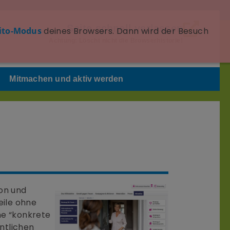
Seite schnell verlassen
ito-Modus
deines Browsers. Dann wird der Besuch
Achtung: Löscht nicht die Browserhistorie!
Mitmachen und aktiv werden
on und
eile ohne
ne “konkrete
ntlichen