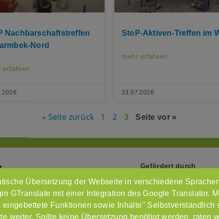
P Nachbarschaftstreffen
StoP-Aktiven-Treffen im
Barmbek-Nord
mehr erfahren
 erfahren
7.2026
23.07.2026
« Seite zurück
1
2
3
Seite vor »
Gefördert durch
t
tische Übersetzung der Webseite in verschiedene Sprachen
Intr
n GTranslate mit einer Integration des Google Translator. M
Imp
 eingebettete Funktionen sowie Inhalte" Selbstverständlich
e weiter. Sollte keine Übersetzung benötigt werden, raten 
Dat