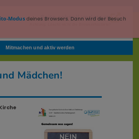
Seite schnell verlassen
ito-Modus
deines Browsers. Dann wird der Besuch
Achtung: Löscht nicht die Browserhistorie!
Mitmachen und aktiv werden
 und Mädchen!
Kirche