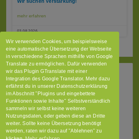
Wir suchen Verstärkung!
mehr erfahren
03.08.2026
Wir verwenden Cookies, um beispielsweise
2
3
Seite vor »
« Seite zurück
1
eine automatische Übersetzung der Webseite
in verschiedene Sprachen mithilfe von Google
Translate zu ermöglichen. Dafür verwenden
wir das Plugin GTranslate mit einer
StoP
Integration des Google Translator. Mehr dazu
Gefördert
–
durch
Intranet
erfährst du in unserer Datenschutzerklärung
Stadtteile
im Abschnitt "Plugins und eingebettete
Impressum
ohne
Funktionen sowie Inhalte" Selbstverständlich
Datenschutzerklärung
Partnergewalt
sammeln wir selbst keine weiteren
e.V.
Nutzungsdaten, oder geben diese an Dritte
Pinnasberg
weiter. Sollte keine Übersetzung benötigt
27
werden, raten wir dazu auf "Ablehnen" zu
20359
Mehr erfahren
klicken.