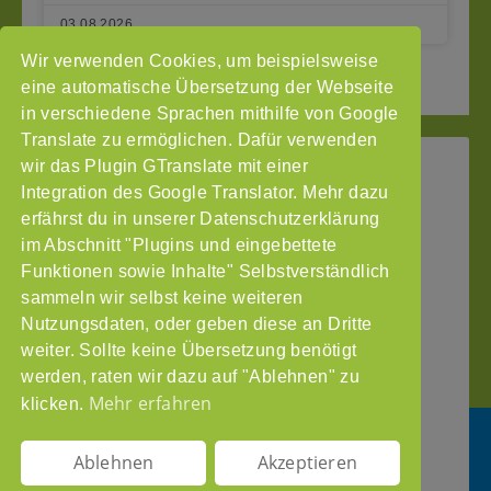
03.08.2026
Wir verwenden Cookies, um beispielsweise
2
3
Seite vor »
« Seite zurück
1
eine automatische Übersetzung der Webseite
in verschiedene Sprachen mithilfe von Google
Translate zu ermöglichen. Dafür verwenden
wir das Plugin GTranslate mit einer
StoP
Integration des Google Translator. Mehr dazu
Gefördert
–
durch
Intranet
erfährst du in unserer Datenschutzerklärung
Stadtteile
im Abschnitt "Plugins und eingebettete
Impressum
ohne
Funktionen sowie Inhalte" Selbstverständlich
Datenschutzerklärung
Partnergewalt
sammeln wir selbst keine weiteren
e.V.
Nutzungsdaten, oder geben diese an Dritte
Pinnasberg
weiter. Sollte keine Übersetzung benötigt
27
werden, raten wir dazu auf "Ablehnen" zu
20359
Mehr erfahren
klicken.
Hamburg
info@stop-
Ablehnen
Akzeptieren
partnergewalt.org
DE