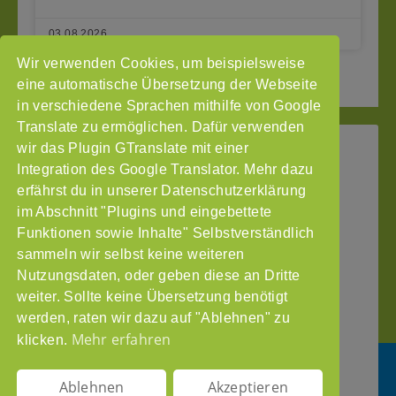
03.08.2026
Wir verwenden Cookies, um beispielsweise
2
3
Seite vor »
« Seite zurück
1
eine automatische Übersetzung der Webseite
in verschiedene Sprachen mithilfe von Google
Translate zu ermöglichen. Dafür verwenden
wir das Plugin GTranslate mit einer
StoP
Integration des Google Translator. Mehr dazu
Gefördert
–
durch
Intranet
erfährst du in unserer Datenschutzerklärung
Stadtteile
im Abschnitt "Plugins und eingebettete
Impressum
ohne
Funktionen sowie Inhalte" Selbstverständlich
Datenschutzerklärung
Partnergewalt
sammeln wir selbst keine weiteren
e.V.
Nutzungsdaten, oder geben diese an Dritte
Pinnasberg
weiter. Sollte keine Übersetzung benötigt
27
werden, raten wir dazu auf "Ablehnen" zu
20359
Mehr erfahren
klicken.
Hamburg
info@stop-
Ablehnen
Akzeptieren
partnergewalt.org
DE