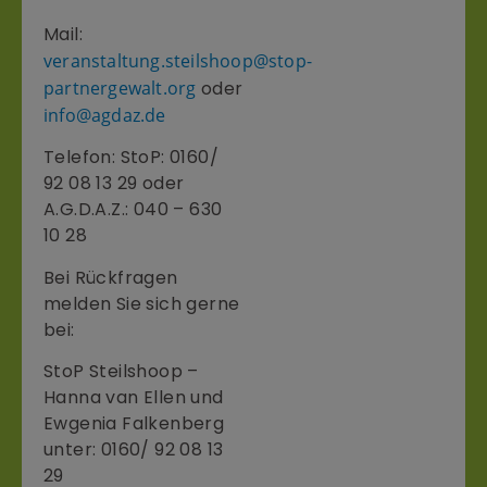
Mail:
veranstaltung.steilshoop@stop-
partnergewalt.org
oder
info@agdaz.de
Telefon: StoP: 0160/
92 08 13 29 oder
A.G.D.A.Z.: 040 – 630
10 28
Bei Rückfragen
melden Sie sich gerne
bei:
StoP Steilshoop –
Hanna van Ellen und
Ewgenia Falkenberg
unter: 0160/ 92 08 13
29