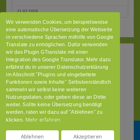
21.07.2026
Wir verwenden Cookies, um beispielsweise
« Seite zurück
1
2
3
Seite vor »
eine automatische Übersetzung der Webseite
in verschiedene Sprachen mithilfe von Google
Translate zu ermöglichen. Dafür verwenden
wir das Plugin GTranslate mit einer
StoP
Integration des Google Translator. Mehr dazu
Gefördert
–
durch
Intranet
erfährst du in unserer Datenschutzerklärung
Stadtteile
im Abschnitt "Plugins und eingebettete
Impressum
ohne
Funktionen sowie Inhalte" Selbstverständlich
Datenschutzerklärung
Partnergewalt
sammeln wir selbst keine weiteren
e.V.
Nutzungsdaten, oder geben diese an Dritte
Pinnasberg
weiter. Sollte keine Übersetzung benötigt
27
werden, raten wir dazu auf "Ablehnen" zu
20359
Mehr erfahren
klicken.
Hamburg
info@stop-
Ablehnen
Akzeptieren
partnergewalt.org
DE