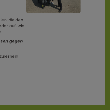
len, die den
der auf, wie
n.
ssen gegen
zulernen!