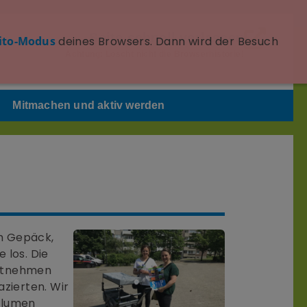
Seite schnell verlassen
ito-Modus
deines Browsers. Dann wird der Besuch
Achtung: Löscht nicht die Browserhistorie!
Mitmachen und aktiv werden
m Gepäck,
 los. Die
mitnehmen
azierten. Wir
 Blumen