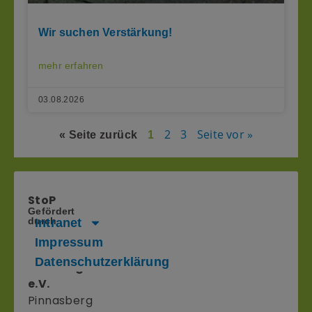
Wir suchen Verstärkung!
mehr erfahren
03.08.2026
2
3
Seite vor »
« Seite zurück
1
StoP
Gefördert
–
durch
Intranet
Stadtteile
Impressum
ohne
Datenschutzerklärung
Partnergewalt
e.V.
Pinnasberg