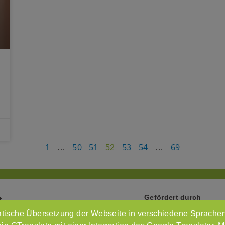
1
50
51
53
54
69
…
52
…
Gefördert durch
t
tische Übersetzung der Webseite in verschiedene Sprachen
Intr