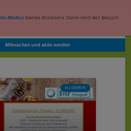
Seite schnell verlassen
ito-Modus
deines Browsers. Dann wird der Besuch
Achtung: Löscht nicht die Browserhistorie!
Mitmachen und aktiv werden
ALLGEMEIN