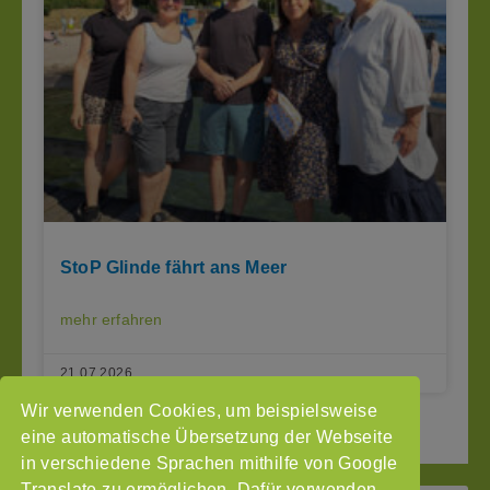
StoP Glinde fährt ans Meer
mehr erfahren
21.07.2026
Wir verwenden Cookies, um beispielsweise
« Seite zurück
1
2
3
Seite vor »
eine automatische Übersetzung der Webseite
in verschiedene Sprachen mithilfe von Google
Translate zu ermöglichen. Dafür verwenden