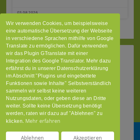
03.08.2026
Wir verwenden Cookies, um beispielsweise
2
3
Seite vor »
« Seite zurück
1
eine automatische Übersetzung der Webseite
in verschiedene Sprachen mithilfe von Google
Translate zu ermöglichen. Dafür verwenden
wir das Plugin GTranslate mit einer
StoP
Integration des Google Translator. Mehr dazu
Gefördert
–
durch
Intranet
erfährst du in unserer Datenschutzerklärung
Stadtteile
im Abschnitt "Plugins und eingebettete
Impressum
ohne
Funktionen sowie Inhalte" Selbstverständlich
Datenschutzerklärung
Partnergewalt
sammeln wir selbst keine weiteren
e.V.
Nutzungsdaten, oder geben diese an Dritte
Pinnasberg
weiter. Sollte keine Übersetzung benötigt
27
werden, raten wir dazu auf "Ablehnen" zu
20359
Mehr erfahren
klicken.
Hamburg
info@stop-
Ablehnen
Akzeptieren
partnergewalt.org
DE