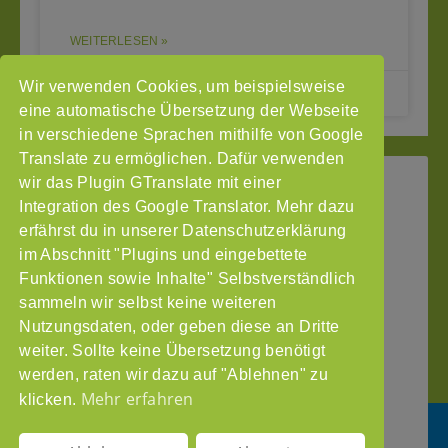
WEITERLESEN »
Wir verwenden Cookies, um beispielsweise
28.01.2026
eine automatische Übersetzung der Webseite
in verschiedene Sprachen mithilfe von Google
Translate zu ermöglichen. Dafür verwenden
wir das Plugin GTranslate mit einer
StoP
Integration des Google Translator. Mehr dazu
Gefördert
–
durch
Intranet
erfährst du in unserer Datenschutzerklärung
Stadtteile
im Abschnitt "Plugins und eingebettete
Impressum
ohne
Funktionen sowie Inhalte" Selbstverständlich
Datenschutzerklärung
Partnergewalt
sammeln wir selbst keine weiteren
e.V.
Nutzungsdaten, oder geben diese an Dritte
Pinnasberg
weiter. Sollte keine Übersetzung benötigt
27
werden, raten wir dazu auf "Ablehnen" zu
20359
Mehr erfahren
klicken.
Hamburg
info@stop-