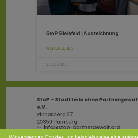
StoP Bielefeld | Auszeichnung
WEITERLESEN »
16.10.2025
StoP – Stadtteile ohne Partnergewal
e.V.
Pinnasberg 27
20359 Hamburg
info@stop-partnergewalt.org
Wir verwenden Cookies, um beispielsweise eine automa