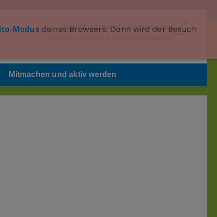
Seite schnell verlassen
ito-Modus
deines Browsers. Dann wird der Besuch
Achtung: Löscht nicht die Browserhistorie!
Mitmachen und aktiv werden