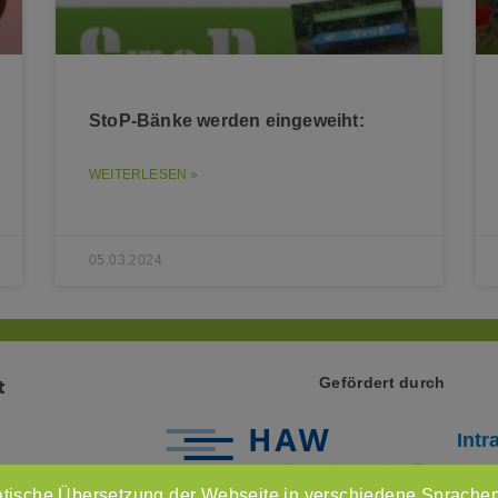
StoP-Bänke werden eingeweiht:
WEITERLESEN »
05.03.2024
Gefördert durch
t
Intr
Imp
tische Übersetzung der Webseite in verschiedene Sprachen