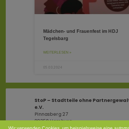
Mädchen- und Frauenfest im HDJ
Tegelsbarg
WEITERLESEN »
05.03.2024
StoP – Stadtteile ohne Partnergewal
e.V.
Pinnasberg 27
20359 Hamburg
info@stop-partnergewalt.org
Wir verwenden Cookies, um beispielsweise eine automa