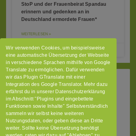
StoP und der Frauenbeirat Spandau
erinnern und gedenken an in
Deutschland ermordete Frauen*
WEITERLESEN »
Wir verwenden Cookies, um beispielsweise
23.11.2021
eine automatische Übersetzung der Webseite
in verschiedene Sprachen mithilfe von Google
Translate zu ermöglichen. Dafür verwenden
wir das Plugin GTranslate mit einer
StoP
Integration des Google Translator. Mehr dazu
Gefördert
–
durch
Intranet
erfährst du in unserer Datenschutzerklärung
Stadtteile
im Abschnitt "Plugins und eingebettete
Impressum
ohne
Funktionen sowie Inhalte" Selbstverständlich
Datenschutzerklärung
Partnergewalt
sammeln wir selbst keine weiteren
e.V.
Nutzungsdaten, oder geben diese an Dritte
Pinnasberg
weiter. Sollte keine Übersetzung benötigt
27
werden, raten wir dazu auf "Ablehnen" zu